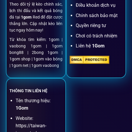
Theo dõi tỷ lệ kèo chính xác,
Điều khoản dịch vụ
lịch thi đấu và kết quả bóng
Chính sách bảo mật
đá tại
1gom
Red để đặt cược
thắng lớn. Cập nhật kèo liên
Quyền riêng tư
tục ngay hôm nay!
Chơi có trách nhiệm
Từ khóa tìm kiếm: 1gom |
Liên hệ
1Gom
vaobong 1gom | 1gom
bong88 | 2bong 1gom |
1gom shop | 1gom vào bóng
| 1gom net | 1gom vaobong
THÔNG TIN LIÊN HỆ
Tên thương hiệu:
1Gom
Website:
https://taiwan-