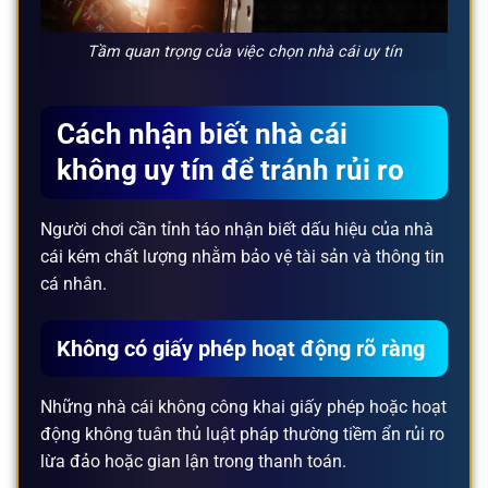
Tầm quan trọng của việc chọn nhà cái uy tín
Cách nhận biết nhà cái
không uy tín để tránh rủi ro
Người chơi cần tỉnh táo nhận biết dấu hiệu của nhà
cái kém chất lượng nhằm bảo vệ tài sản và thông tin
cá nhân.
Không có giấy phép hoạt động rõ ràng
Những nhà cái không công khai giấy phép hoặc hoạt
động không tuân thủ luật pháp thường tiềm ẩn rủi ro
lừa đảo hoặc gian lận trong thanh toán.