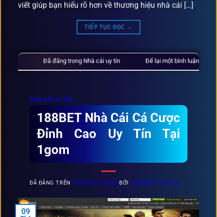
viết giúp bạn hiểu rõ hơn về thương hiệu nhà cái […]
TIẾP TỤC ĐỌC
→
Đã đăng trong
Nhà cái uy tín
Để lại một bình luận
NHÀ CÁI UY TÍN
188BET Nhà Cái Cá Cược
Đỉnh Cao Uy Tín Tại
1gom
ĐÃ ĐĂNG TRÊN
THÁNG 6 9, 2025
BỞI
CONTENT EDITOR
09