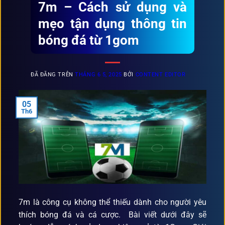
7m – Cách sử dụng và
mẹo tận dụng thông tin
bóng đá từ 1gom
ĐÃ ĐĂNG TRÊN
THÁNG 6 5, 2025
BỞI
CONTENT EDITOR
05
Th6
7m là công cụ không thể thiếu dành cho người yêu
thích bóng đá và cá cược. Bài viết dưới đây sẽ