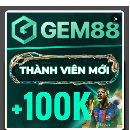
Chuyển
đến
×
nội
dung
Trang Chủ
»
Nhà cái uy tín
Nhà cái uy tín là gì? Tiêu chí
chọn lựa chuẩn cho người chơi
Nhà cái uy tín
đóng vai trò quan trọng trong ngành
cá cược, mang đến sự tin cậy và minh bạch cho
người chơi. Lựa chọn đúng nhà cái như
1Gom
sẽ
giúp bạn có trải nghiệm an toàn, bảo mật thông tin
và đảm bảo quyền lợi khi tham gia cược thể thao