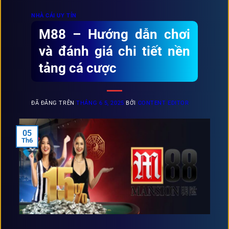
NHÀ CÁI UY TÍN
M88 – Hướng dẫn chơi
và đánh giá chi tiết nền
tảng cá cược
ĐÃ ĐĂNG TRÊN
THÁNG 6 5, 2025
BỞI
CONTENT EDITOR
05
Th6