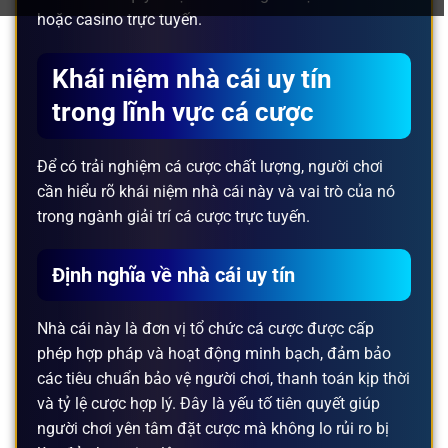
hoặc casino trực tuyến.
Khái niệm nhà cái uy tín
trong lĩnh vực cá cược
Để có trải nghiệm cá cược chất lượng, người chơi
cần hiểu rõ khái niệm nhà cái này và vai trò của nó
trong ngành giải trí cá cược trực tuyến.
Định nghĩa về nhà cái uy tín
Nhà cái này là đơn vị tổ chức cá cược được cấp
phép hợp pháp và hoạt động minh bạch, đảm bảo
các tiêu chuẩn bảo vệ người chơi, thanh toán kịp thời
và tỷ lệ cược hợp lý. Đây là yếu tố tiên quyết giúp
người chơi yên tâm đặt cược mà không lo rủi ro bị