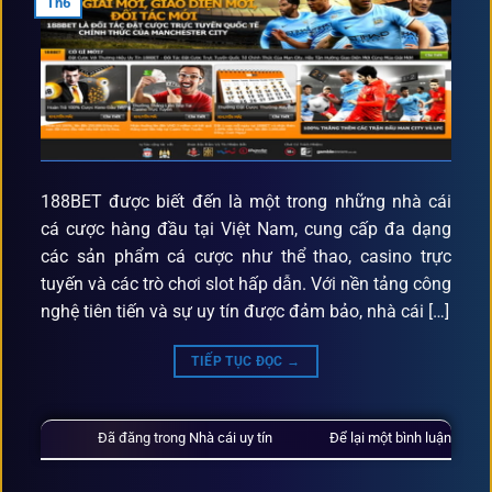
Th6
188BET được biết đến là một trong những nhà cái
cá cược hàng đầu tại Việt Nam, cung cấp đa dạng
các sản phẩm cá cược như thể thao, casino trực
tuyến và các trò chơi slot hấp dẫn. Với nền tảng công
nghệ tiên tiến và sự uy tín được đảm bảo, nhà cái […]
TIẾP TỤC ĐỌC
→
Đã đăng trong
Nhà cái uy tín
Để lại một bình luận