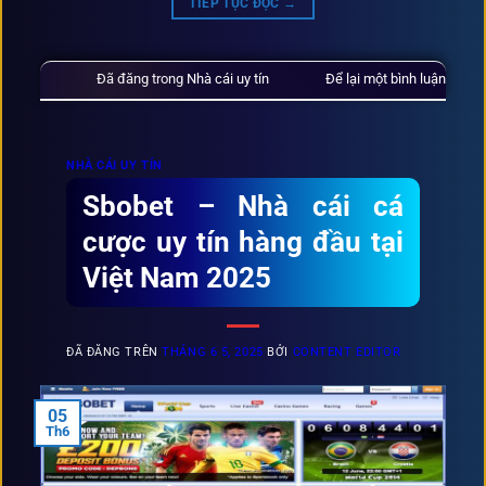
TIẾP TỤC ĐỌC
→
Đã đăng trong
Nhà cái uy tín
Để lại một bình luận
NHÀ CÁI UY TÍN
Sbobet – Nhà cái cá
cược uy tín hàng đầu tại
Việt Nam 2025
ĐÃ ĐĂNG TRÊN
THÁNG 6 5, 2025
BỞI
CONTENT EDITOR
05
Th6