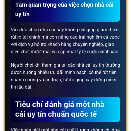
Tầm quan trọng của việc chọn nhà cái
uy tín
Việc lựa chọn nhà cái này không chỉ giúp giảm thiểu
rủi ro tài chính mà còn nâng cao trải nghiệm cá cược
với dịch vụ hỗ trợ khách hàng chuyên nghiệp, giao
diện chơi mượt mà, và cập nhật tỷ lệ cược chính xác.
Người chơi khi tham gia tại các nhà cái uy tín thường
được hưởng nhiều ưu đãi minh bạch, có thể rút tiền
nhanh chóng và an toàn, từ đó giúp xây dựng niềm
tin lâu dài.
Tiêu chí đánh giá một nhà
cái uy tín chuẩn quốc tế
Việc nhận biết một nhà cái chất lượng không chỉ dựa