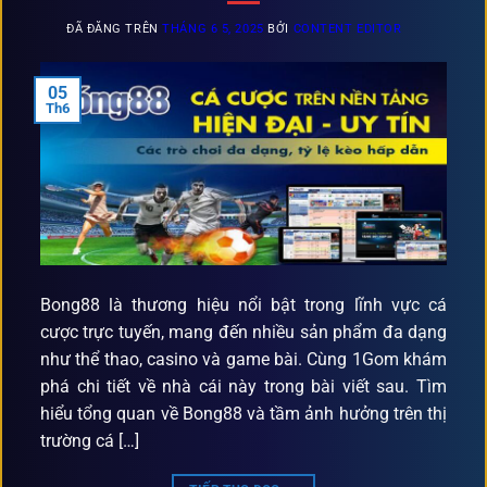
ĐÃ ĐĂNG TRÊN
THÁNG 6 5, 2025
BỞI
CONTENT EDITOR
05
Th6
Bong88 là thương hiệu nổi bật trong lĩnh vực cá
cược trực tuyến, mang đến nhiều sản phẩm đa dạng
như thể thao, casino và game bài. Cùng 1Gom khám
phá chi tiết về nhà cái này trong bài viết sau. Tìm
hiểu tổng quan về Bong88 và tầm ảnh hưởng trên thị
trường cá […]