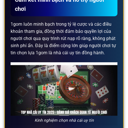
chơi
1gom luôn minh bạch trong tỷ lệ cược và các điều
khoản tham gia, đồng thời đảm bảo quyền lợi của
người chơi qua quy trình rút nạp rõ ràng, không phát
sinh phí ẩn. Đây là điểm cộng lớn giúp người chơi tự
tin chọn lựa 1gom là nhà cái uy tín đồng hành.
Kinh nghiệm chọn nhà cái uy tín