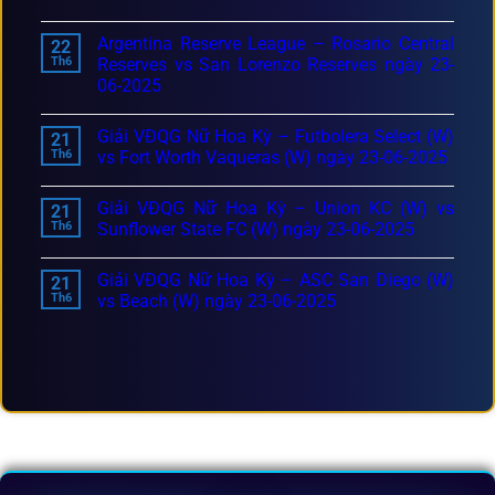
Argentina Reserve League – Rosario Central
22
Th6
Reserves vs San Lorenzo Reserves ngày 23-
06-2025
Giải VĐQG Nữ Hoa Kỳ – Futbolera Select (W)
21
Th6
vs Fort Worth Vaqueras (W) ngày 23-06-2025
Giải VĐQG Nữ Hoa Kỳ – Union KC (W) vs
21
Th6
Sunflower State FC (W) ngày 23-06-2025
Giải VĐQG Nữ Hoa Kỳ – ASC San Diego (W)
21
Th6
vs Beach (W) ngày 23-06-2025