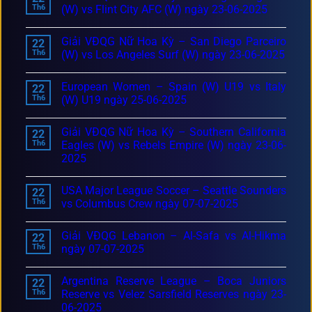
Th6
(W) vs Flint City AFC (W) ngày 23-06-2025
Giải VĐQG Nữ Hoa Kỳ – San Diego Parceiro
22
Th6
(W) vs Los Angeles Surf (W) ngày 23-06-2025
European Women – Spain (W) U19 vs Italy
22
Th6
(W) U19 ngày 25-06-2025
Giải VĐQG Nữ Hoa Kỳ – Southern California
22
Th6
Eagles (W) vs Rebels Empire (W) ngày 23-06-
2025
USA Major League Soccer – Seattle Sounders
22
Th6
vs Columbus Crew ngày 07-07-2025
Giải VĐQG Lebanon – Al-Safa vs Al-Hikma
22
Th6
ngày 07-07-2025
Argentina Reserve League – Boca Juniors
22
Th6
Reserve vs Velez Sarsfield Reserves ngày 23-
06-2025