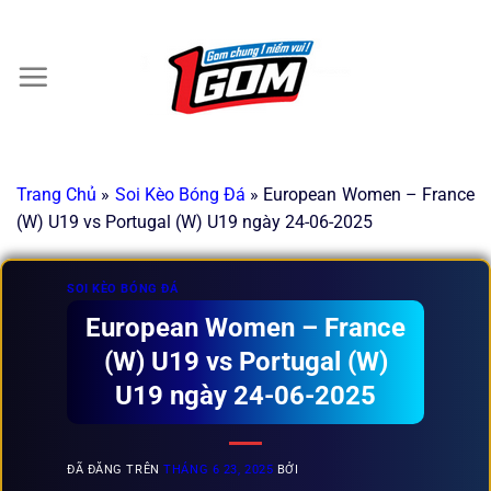
Chuyển
đến
×
nội
dung
Trang Chủ
»
Soi Kèo Bóng Đá
»
European Women – France
(W) U19 vs Portugal (W) U19 ngày 24-06-2025
SOI KÈO BÓNG ĐÁ
European Women – France
(W) U19 vs Portugal (W)
U19 ngày 24-06-2025
ĐÃ ĐĂNG TRÊN
THÁNG 6 23, 2025
BỞI