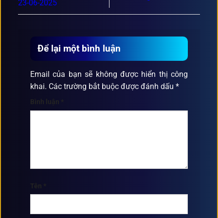
23-06-2025
Để lại một bình luận
Email của bạn sẽ không được hiển thị công
khai.
Các trường bắt buộc được đánh dấu
*
Bình luận
*
Tên
*