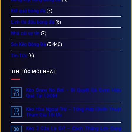
Kết quả bóng đá
(7)
Lịch thi đấu bóng đá
(6)
Nhà cái uy tín
(7)
Soi Kèo Bóng Đá
(5.440)
Tin Tức
(8)
TIN TỨC MỚI NHẤT
Kèo Draw No Bet – Bí Quyết Cá Cược Hiệu
15
Th1
Quả Tại 1GOM
Kèo Hòa Ngoại Trừ – Tổng Hợp Chiến Thuật
13
Th1
Tham Gia Tối Ưu
Kèo 3 Cửa Là Gì? – Cách Thắng Lớn Cùng
30