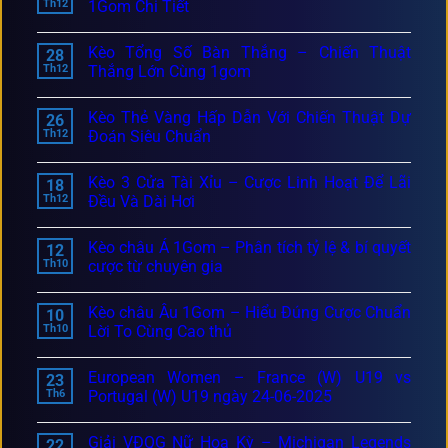
Th12
1Gom Chi Tiết
Kèo Tổng Số Bàn Thắng – Chiến Thuật
28
Th12
Thắng Lớn Cùng 1gom
Kèo Thẻ Vàng Hấp Dẫn Với Chiến Thuật Dự
26
Th12
Đoán Siêu Chuẩn
Kèo 3 Cửa Tài Xỉu – Cược Linh Hoạt Để Lãi
18
Th12
Đều Và Dài Hơi
Kèo châu Á 1Gom – Phân tích tỷ lệ & bí quyết
12
Th10
cược từ chuyên gia
Kèo châu Âu 1Gom – Hiểu Đúng Cược Chuẩn
10
Th10
Lời To Cùng Cao thủ
European Women – France (W) U19 vs
23
Th6
Portugal (W) U19 ngày 24-06-2025
Giải VĐQG Nữ Hoa Kỳ – Michigan Legends
22