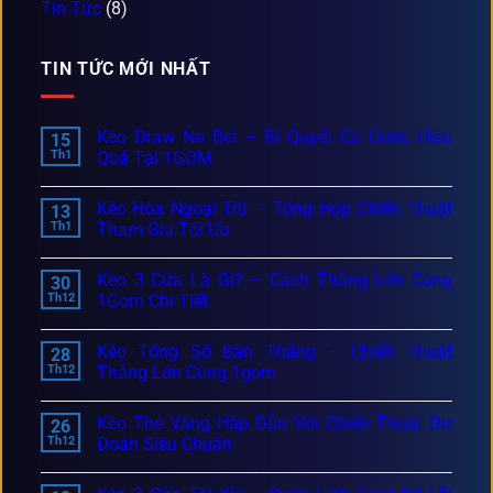
Tin Tức
(8)
TIN TỨC MỚI NHẤT
Kèo Draw No Bet – Bí Quyết Cá Cược Hiệu
15
Th1
Quả Tại 1GOM
Kèo Hòa Ngoại Trừ – Tổng Hợp Chiến Thuật
13
Th1
Tham Gia Tối Ưu
Kèo 3 Cửa Là Gì? – Cách Thắng Lớn Cùng
30
Th12
1Gom Chi Tiết
Kèo Tổng Số Bàn Thắng – Chiến Thuật
28
Th12
Thắng Lớn Cùng 1gom
Kèo Thẻ Vàng Hấp Dẫn Với Chiến Thuật Dự
26
Th12
Đoán Siêu Chuẩn