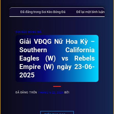
Đã đăng trong
Soi Kèo Bóng Đá
Để lại một bình luận
SOI KÈO BÓNG ĐÁ
Giải VĐQG Nữ Hoa Kỳ –
Southern California
Eagles (W) vs Rebels
Empire (W) ngày 23-06-
2025
ĐÃ ĐĂNG TRÊN
THÁNG 6 22, 2025
BỞI