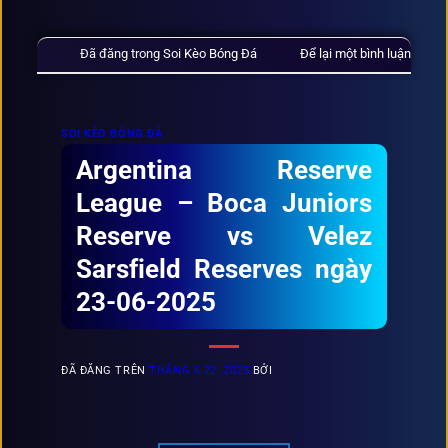
Đã đăng trong
Soi Kèo Bóng Đá
Để lại một bình luận
SOI KÈO BÓNG ĐÁ
Argentina Reserve
League – Boca Juniors
Reserve vs Velez
Sarsfield Reserves ngày
23-06-2025
ĐÃ ĐĂNG TRÊN
THÁNG 6 22, 2025
BỞI