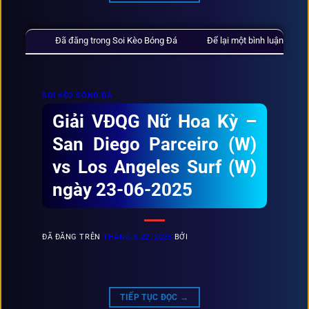
Đã đăng trong
Soi Kèo Bóng Đá
Để lại một bình luận
SOI KÈO BÓNG ĐÁ
Giải VĐQG Nữ Hoa Kỳ –
San Diego Parceiro (W)
vs Los Angeles Surf (W)
ngày 23-06-2025
ĐÃ ĐĂNG TRÊN
THÁNG 6 22, 2025
BỞI
TIẾP TỤC ĐỌC
→