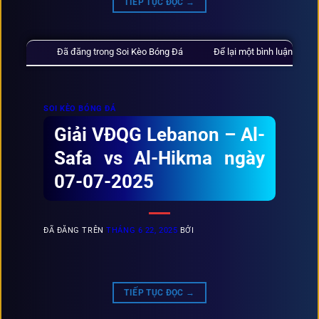
TIẾP TỤC ĐỌC
→
Đã đăng trong
Soi Kèo Bóng Đá
Để lại một bình luận
SOI KÈO BÓNG ĐÁ
Giải VĐQG Lebanon – Al-
Safa vs Al-Hikma ngày
07-07-2025
ĐÃ ĐĂNG TRÊN
THÁNG 6 22, 2025
BỞI
TIẾP TỤC ĐỌC
→