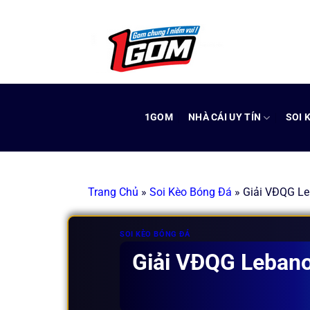
Chuyển
đến
nội
dung
1GOM
NHÀ CÁI UY TÍN
SOI 
Trang Chủ
»
Soi Kèo Bóng Đá
»
Giải VĐQG Le
SOI KÈO BÓNG ĐÁ
Giải VĐQG Lebano