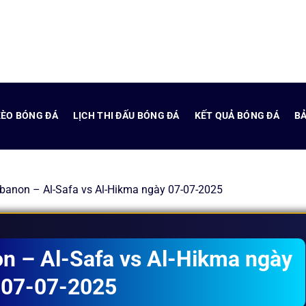
×
KÈO BÓNG ĐÁ
LỊCH THI ĐẤU BÓNG ĐÁ
KẾT QUẢ BÓNG ĐÁ
BẢ
banon – Al-Safa vs Al-Hikma ngày 07-07-2025
n – Al-Safa vs Al-Hikma ngày
07-07-2025