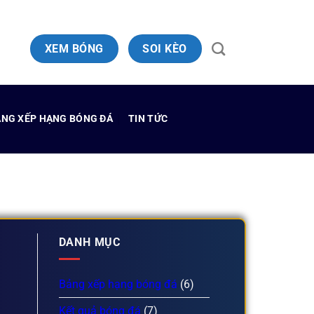
XEM BÓNG
SOI KÈO
NG XẾP HẠNG BÓNG ĐÁ
TIN TỨC
DANH MỤC
Bảng xếp hạng bóng đá
(6)
Kết quả bóng đá
(7)