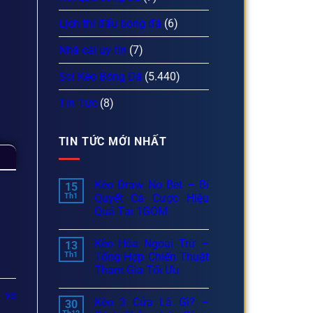
Lịch thi đấu bóng đá
(6)
Nhà cái uy tín
(7)
Soi Kèo Bóng Đá
(5.440)
Tin Tức
(8)
TIN TỨC MỚI NHẤT
Kèo Draw No Bet – Bí
15
Th1
Quyết Cá Cược Hiệu
Quả Tại 1GOM
Kèo Hòa Ngoại Trừ –
13
Th1
Tổng Hợp Chiến Thuật
Tham Gia Tối Ưu
 vs
Kèo 3 Cửa Là Gì? –
30