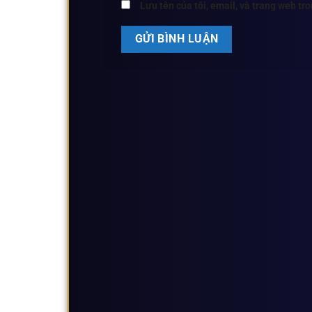
Lưu tên của tôi, email, và trang web tro