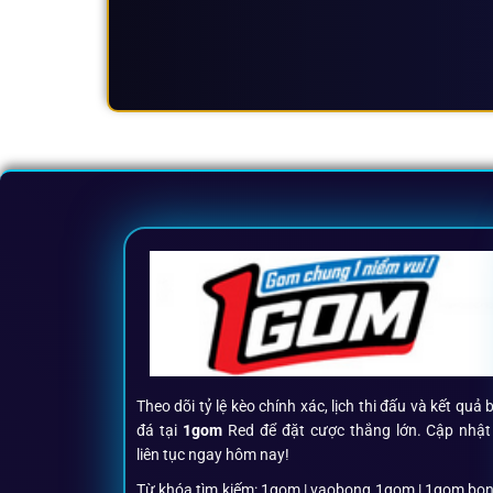
Theo dõi tỷ lệ kèo chính xác, lịch thi đấu và kết quả
đá tại
1gom
Red để đặt cược thắng lớn. Cập nhật
liên tục ngay hôm nay!
Từ khóa tìm kiếm: 1gom | vaobong 1gom | 1gom bo