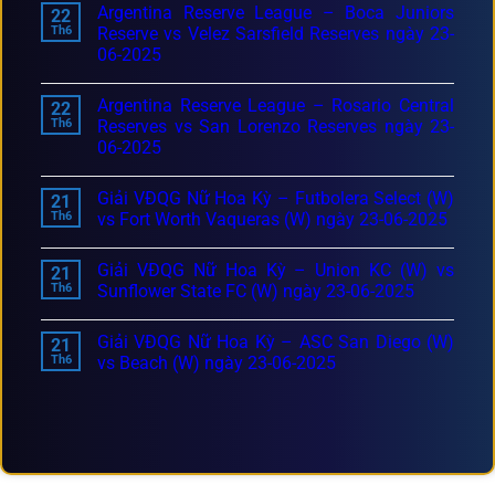
Argentina Reserve League – Boca Juniors
22
Th6
Reserve vs Velez Sarsfield Reserves ngày 23-
06-2025
Argentina Reserve League – Rosario Central
22
Th6
Reserves vs San Lorenzo Reserves ngày 23-
06-2025
Giải VĐQG Nữ Hoa Kỳ – Futbolera Select (W)
21
Th6
vs Fort Worth Vaqueras (W) ngày 23-06-2025
Giải VĐQG Nữ Hoa Kỳ – Union KC (W) vs
21
Th6
Sunflower State FC (W) ngày 23-06-2025
Giải VĐQG Nữ Hoa Kỳ – ASC San Diego (W)
21
Th6
vs Beach (W) ngày 23-06-2025