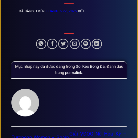
ĐÃ ĐĂNG TRÊN
THÁNG 6 22, 2025
BỞI
Mục nhập này đã được đăng trong
Soi Kèo Bóng Đá
. Đánh dấu
trang
permalink
.
Giải VĐQG Nữ Hoa Kỳ –
European Women – Spain