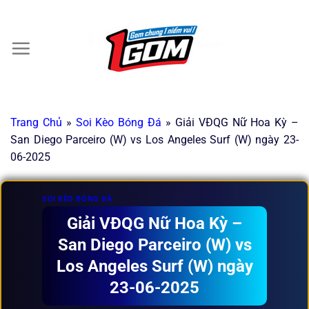
Chuyển
đến
×
nội
dung
Trang Chủ
»
Soi Kèo Bóng Đá
»
Giải VĐQG Nữ Hoa Kỳ –
San Diego Parceiro (W) vs Los Angeles Surf (W) ngày 23-
06-2025
SOI KÈO BÓNG ĐÁ
Giải VĐQG Nữ Hoa Kỳ –
San Diego Parceiro (W) vs
Los Angeles Surf (W) ngày
23-06-2025