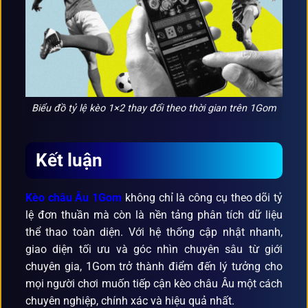
Biểu đồ tỷ lệ kèo 1×2 thay đổi theo thời gian trên 1Gom
Kết luận
Kèo châu Âu 1Gom
không chỉ là công cụ theo dõi tỷ
lệ đơn thuần mà còn là nền tảng phân tích dữ liệu
thể thao toàn diện. Với hệ thống cập nhật nhanh,
giao diện tối ưu và góc nhìn chuyên sâu từ giới
chuyên gia, 1Gom trở thành điểm đến lý tưởng cho
mọi người chơi muốn tiếp cận kèo châu Âu một cách
chuyên nghiệp, chính xác và hiệu quả nhất.