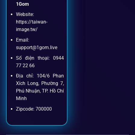
1Gom
Website:
https://taiwan-
image.tw/
Email:
support@1gom.live
Số điện thoại: 0944
77 22 66
Địa chỉ: 104/6 Phan
Xích Long, Phường 7,
Phú Nhuận, TP. Hồ Chí
Minh
Zipcode: 700000