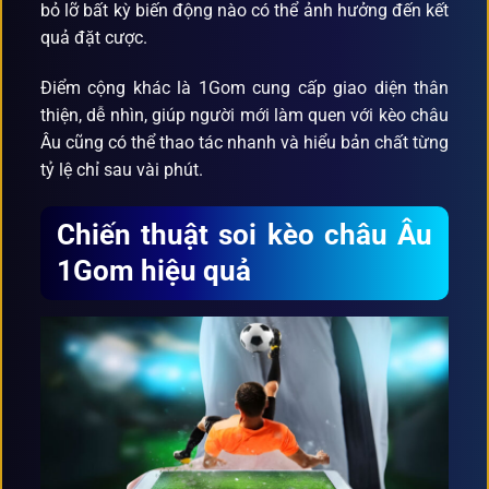
bỏ lỡ bất kỳ biến động nào có thể ảnh hưởng đến kết
quả đặt cược.
Điểm cộng khác là 1Gom cung cấp giao diện thân
thiện, dễ nhìn, giúp người mới làm quen với kèo châu
Âu cũng có thể thao tác nhanh và hiểu bản chất từng
tỷ lệ chỉ sau vài phút.
Chiến thuật soi kèo châu Âu
1Gom hiệu quả