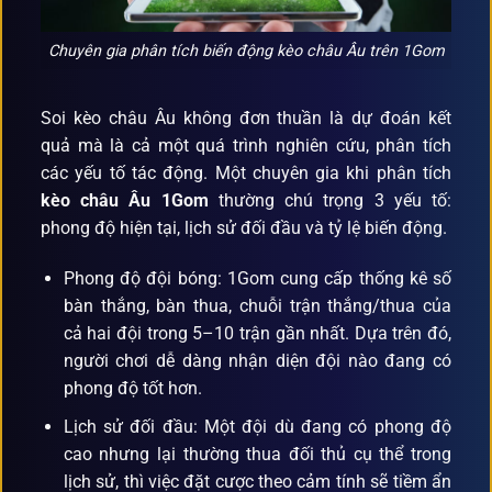
Chuyên gia phân tích biến động kèo châu Âu trên 1Gom
Soi kèo châu Âu không đơn thuần là dự đoán kết
quả mà là cả một quá trình nghiên cứu, phân tích
các yếu tố tác động. Một chuyên gia khi phân tích
kèo châu Âu 1Gom
thường chú trọng 3 yếu tố:
phong độ hiện tại, lịch sử đối đầu và tỷ lệ biến động.
Phong độ đội bóng: 1Gom cung cấp thống kê số
bàn thắng, bàn thua, chuỗi trận thắng/thua của
cả hai đội trong 5–10 trận gần nhất. Dựa trên đó,
người chơi dễ dàng nhận diện đội nào đang có
phong độ tốt hơn.
Lịch sử đối đầu: Một đội dù đang có phong độ
cao nhưng lại thường thua đối thủ cụ thể trong
lịch sử, thì việc đặt cược theo cảm tính sẽ tiềm ẩn