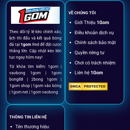
VỀ CHÚNG TÔI
Giới Thiệu
1Gom
Theo dõi tỷ lệ kèo chính xác,
Điều khoản dịch vụ
lịch thi đấu và kết quả bóng
Chính sách bảo mật
đá tại
1gom
Red để đặt cược
thắng lớn. Cập nhật kèo liên
Quyền riêng tư
tục ngay hôm nay!
Chơi có trách nhiệm
Từ khóa tìm kiếm: 1gom |
Liên hệ
1Gom
vaobong 1gom | 1gom
bong88 | 2bong 1gom |
1gom shop | 1gom vào bóng
| 1gom net | 1gom vaobong
THÔNG TIN LIÊN HỆ
Tên thương hiệu: