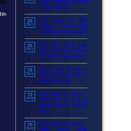
Th12
Cách Thắng Lớn Cùng
1Gom Chi Tiết
 đến
Kèo Tổng Số Bàn
28
Th12
Thắng – Chiến Thuật
Thắng Lớn Cùng 1gom
Kèo Thẻ Vàng Hấp
26
Th12
Dẫn Với Chiến Thuật
Dự Đoán Siêu Chuẩn
Kèo 3 Cửa Tài Xỉu –
18
Th12
Cược Linh Hoạt Để Lãi
Đều Và Dài Hơi
Kèo châu Á 1Gom –
12
Th10
Phân tích tỷ lệ & bí
quyết cược từ chuyên
gia
Kèo châu Âu 1Gom –
10
Th10
Hiểu Đúng Cược