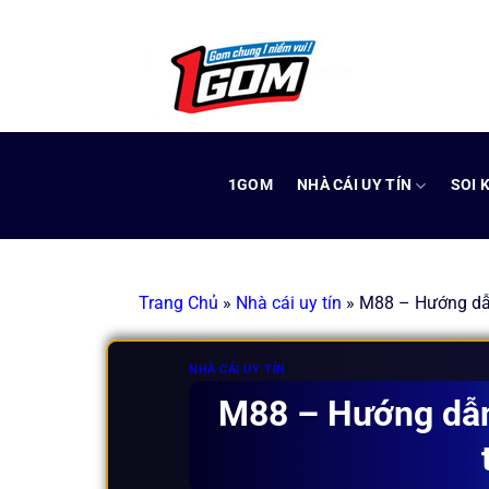
Chuyển
đến
nội
dung
1GOM
NHÀ CÁI UY TÍN
SOI 
Trang Chủ
»
Nhà cái uy tín
»
M88 – Hướng dẫn 
NHÀ CÁI UY TÍN
M88 – Hướng dẫn 