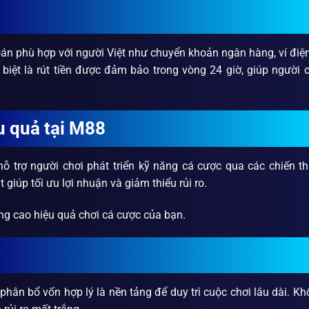
oán phù hợp với người Việt như chuyển khoản ngân hàng, ví điệ
 biệt là rút tiền được đảm bảo trong vòng 24 giờ, giúp người 
u quả tại M88
hỗ trợ người chơi phát triển kỹ năng cá cược qua các chiến t
giúp tối ưu lợi nhuận và giảm thiểu rủi ro.
g cao hiệu quả chơi cá cược của bạn.
 phân bổ vốn hợp lý là nền tảng để duy trì cuộc chơi lâu dài. K