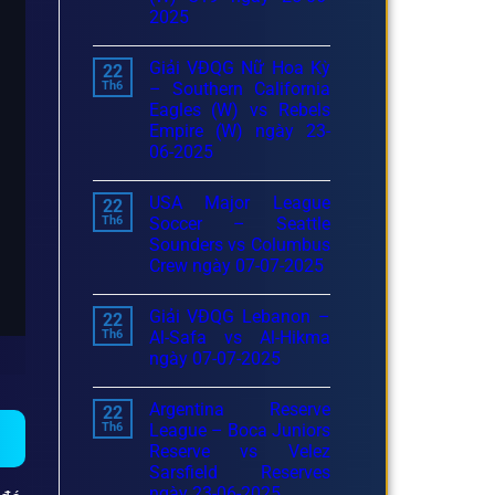
2025
Giải VĐQG Nữ Hoa Kỳ
22
Th6
– Southern California
Eagles (W) vs Rebels
Empire (W) ngày 23-
06-2025
USA Major League
22
Th6
Soccer – Seattle
Sounders vs Columbus
Crew ngày 07-07-2025
Giải VĐQG Lebanon –
22
Th6
Al-Safa vs Al-Hikma
ngày 07-07-2025
Argentina Reserve
22
Th6
League – Boca Juniors
Reserve vs Velez
Sarsfield Reserves
ngày 23-06-2025