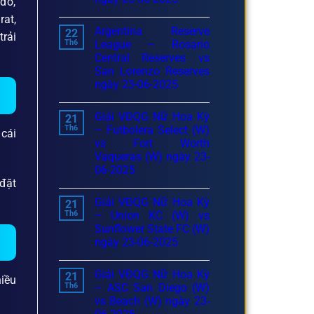
đó,
at,
Argentina Reserve
22
trải
Th6
League – Rosario
Central Reserves vs
San Lorenzo Reserves
ngày 23-06-2025
Giải VĐQG Nữ Hoa Kỳ
21
Th6
– Futbolera Select (W)
 cái
vs Fort Worth
Vaqueras (W) ngày 23-
06-2025
 đặt
Giải VĐQG Nữ Hoa Kỳ
21
Th6
– Union KC (W) vs
Sunflower State FC (W)
ngày 23-06-2025
Giải VĐQG Nữ Hoa Kỳ
21
hiều
Th6
– ASC San Diego (W)
vs Beach (W) ngày 23-