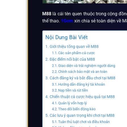
M88
là cái tên quen thuộc trong cộng đồ
thể thao.
1Gom
xin chia sẻ toàn diện về M
Nội Dung Bài Viết
Giới thiệu tổng quan về M88
Các sản phẩm cá cược
Đặc điểm nổi bật của M88
Giao diện và trải nghiệm người dùng
Chính sách bảo mật và an toàn
Cách đăng ký và bắt đầu chơi tại M88
Hướng dẫn đăng ký tài khoản
Nạp tiền và rút tiền
Chiến thuật cá cược hiệu quả tại M88
Quản lý vốn hợp lý
Theo dõi biến động kèo
Các lưu ý quan trọng khi chơi tại M88
Tuân thủ luật chơi và điều khoản