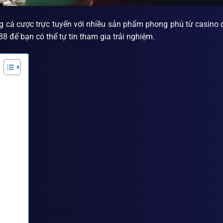
ng cá cược trực tuyến với nhiều sản phẩm phong phú từ casino
88 để bạn có thể tự tin tham gia trải nghiệm.