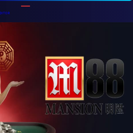
DITOR