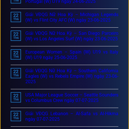
Th6
Portugal (W) U19 ngày 24-06-2025
Giải VĐQG Nữ Hoa Kỳ – Michigan Legends
22
Th6
(W) vs Flint City AFC (W) ngày 23-06-2025
Giải VĐQG Nữ Hoa Kỳ – San Diego Parceiro
22
Th6
(W) vs Los Angeles Surf (W) ngày 23-06-2025
European Women – Spain (W) U19 vs Italy
22
Th6
(W) U19 ngày 25-06-2025
Giải VĐQG Nữ Hoa Kỳ – Southern California
22
Th6
Eagles (W) vs Rebels Empire (W) ngày 23-06-
2025
USA Major League Soccer – Seattle Sounders
22
Th6
vs Columbus Crew ngày 07-07-2025
Giải VĐQG Lebanon – Al-Safa vs Al-Hikma
22
Th6
ngày 07-07-2025