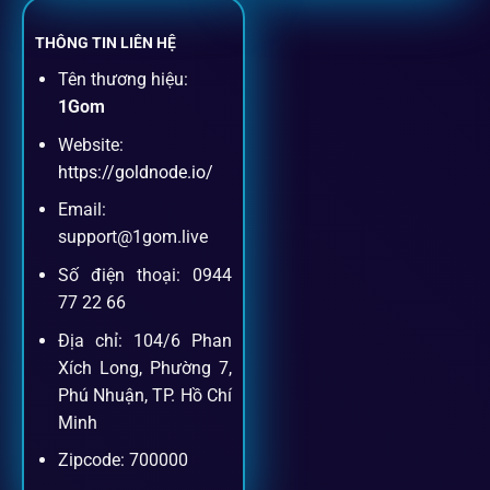
THÔNG TIN LIÊN HỆ
Tên thương hiệu:
1Gom
Website:
https://goldnode.io/
Email:
support@1gom.live
Số điện thoại: 0944
77 22 66
Địa chỉ: 104/6 Phan
Xích Long, Phường 7,
Phú Nhuận, TP. Hồ Chí
Minh
Zipcode: 700000