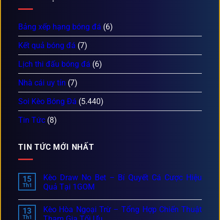
Bảng xếp hạng bóng đá
(6)
Kết quả bóng đá
(7)
Lịch thi đấu bóng đá
(6)
Nhà cái uy tín
(7)
Soi Kèo Bóng Đá
(5.440)
Tin Tức
(8)
TIN TỨC MỚI NHẤT
Kèo Draw No Bet – Bí Quyết Cá Cược Hiệu
15
Th1
Quả Tại 1GOM
Kèo Hòa Ngoại Trừ – Tổng Hợp Chiến Thuật
13
Th1
Tham Gia Tối Ưu