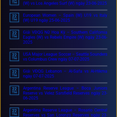
Th6
(W) vs Los Angeles Surf (W) ngày 23-06-2025
European Women – Spain (W) U19 vs Italy
22
Th6
(W) U19 ngày 25-06-2025
Giải VĐQG Nữ Hoa Kỳ – Southern California
22
Th6
Eagles (W) vs Rebels Empire (W) ngày 23-06-
2025
USA Major League Soccer – Seattle Sounders
22
Th6
vs Columbus Crew ngày 07-07-2025
Giải VĐQG Lebanon – Al-Safa vs Al-Hikma
22
Th6
ngày 07-07-2025
Argentina Reserve League – Boca Juniors
22
Th6
Reserve vs Velez Sarsfield Reserves ngày 23-
06-2025
Argentina Reserve League – Rosario Central
22
Th6
Reserves vs San Lorenzo Reserves ngày 23-