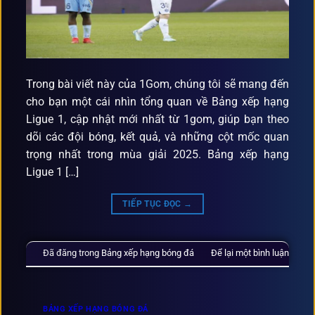
Trong bài viết này của 1Gom, chúng tôi sẽ mang đến
cho bạn một cái nhìn tổng quan về Bảng xếp hạng
Ligue 1, cập nhật mới nhất từ 1gom, giúp bạn theo
dõi các đội bóng, kết quả, và những cột mốc quan
trọng nhất trong mùa giải 2025. Bảng xếp hạng
Ligue 1 […]
TIẾP TỤC ĐỌC
→
Đã đăng trong
Bảng xếp hạng bóng đá
Để lại một bình luận
BẢNG XẾP HẠNG BÓNG ĐÁ