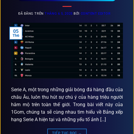
ĐÃ ĐĂNG TRÊN
THÁNG 6 5, 2025
BỞI
CONTENT EDITOR
05
Th6
Serie A, một trong những giải bóng đá hàng đầu của
châu Âu, luôn thu hút sự chú ý của hàng triệu người
hâm mộ trên toàn thế giới. Trong bài viết này của
1Gom, chúng ta sẽ cùng nhau tìm hiểu về Bảng xếp
hạng Serie A hiện tại và những yếu tố ảnh […]
TIẾP TỤC ĐỌC
→