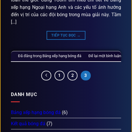
xếp hạng Ngoại hạng Anh và các yếu tố ảnh hưởng
đến vị trí của các đội bóng trong mùa giải này. Tầm
[…]
TIẾP TỤC ĐỌC
→
Đã đăng trong
Bảng xếp hạng bóng đá
Để lại một bình luận
1
2
3
DANH MỤC
Bảng xếp hạng bóng đá
(6)
Kết quả bóng đá
(7)