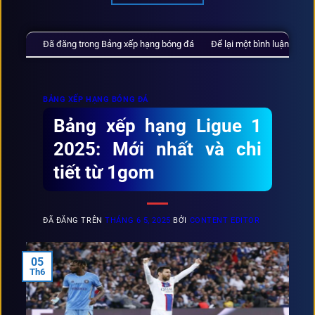
Đã đăng trong
Bảng xếp hạng bóng đá
Để lại một bình luận
BẢNG XẾP HẠNG BÓNG ĐÁ
Bảng xếp hạng Ligue 1
2025: Mới nhất và chi
tiết từ 1gom
ĐÃ ĐĂNG TRÊN
THÁNG 6 5, 2025
BỞI
CONTENT EDITOR
05
Th6