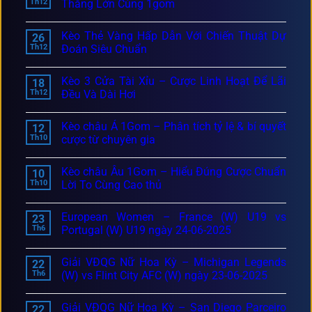
Th12
Thắng Lớn Cùng 1gom
Kèo Thẻ Vàng Hấp Dẫn Với Chiến Thuật Dự
26
Th12
Đoán Siêu Chuẩn
Kèo 3 Cửa Tài Xỉu – Cược Linh Hoạt Để Lãi
18
Th12
Đều Và Dài Hơi
Kèo châu Á 1Gom – Phân tích tỷ lệ & bí quyết
12
Th10
cược từ chuyên gia
Kèo châu Âu 1Gom – Hiểu Đúng Cược Chuẩn
10
Th10
Lời To Cùng Cao thủ
European Women – France (W) U19 vs
23
Th6
Portugal (W) U19 ngày 24-06-2025
Giải VĐQG Nữ Hoa Kỳ – Michigan Legends
22
Th6
(W) vs Flint City AFC (W) ngày 23-06-2025
Giải VĐQG Nữ Hoa Kỳ – San Diego Parceiro
22