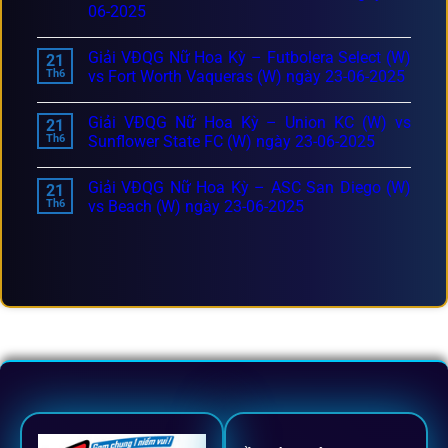
06-2025
Giải VĐQG Nữ Hoa Kỳ – Futbolera Select (W)
21
Th6
vs Fort Worth Vaqueras (W) ngày 23-06-2025
Giải VĐQG Nữ Hoa Kỳ – Union KC (W) vs
21
Th6
Sunflower State FC (W) ngày 23-06-2025
Giải VĐQG Nữ Hoa Kỳ – ASC San Diego (W)
21
Th6
vs Beach (W) ngày 23-06-2025